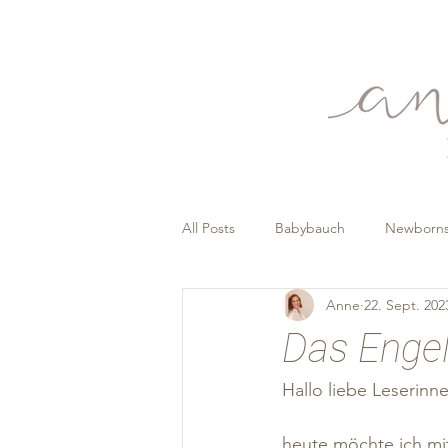
All Posts
Babybauch
Newborns
Anne
22. Sept. 202
Das Engel
Hallo liebe Leserinn
heute möchte ich mi