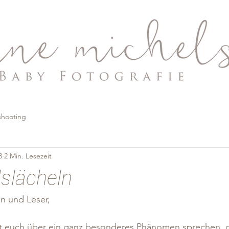
hooting
3
2 Min. Lesezeit
slächeln
en und Leser,
t euch über ein ganz besonderes Phänomen sprechen, 