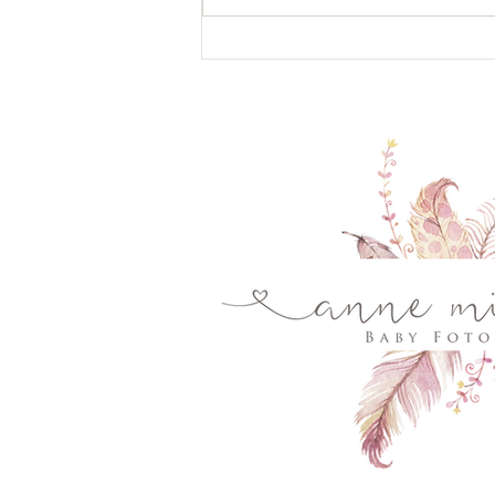
Warum Fotos das wertvollste
Weihachtsgeschenk sind 🎄