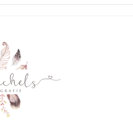
Babyshooting ab 6 Monaten:
Wertv
Eine ganz besondere Zeit
Gesc
Menü
Folge uns
Start
Facebook
Babybauchshooting
Instagram
Newbornshooting
Baby & Kleinkind
Mum&Me
Cake Smash