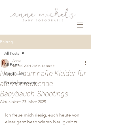
Beitrag
All Posts
Anne
All Posts
13. Mai 2024
2 Min. Lesezeit
Neue traumhafte Kleider für
Babybauch
atemberaubende
Newbornshooting
Babybauch-Shootings
Aktualisiert:
23. März 2025
Ich freue mich riesig, euch heute von 
einer ganz besonderen Neuigkeit zu 