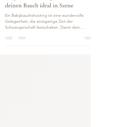
Die perfekte Vorbereitung auf dein
Babybauchshooting: So setzt du
deinen Bauch ideal in Szene
Ein Babybauchshooting ist eine wundervolle
Gelegenheit, die einzigartige Zeit der
Schwangerschaft festzuhalten. Damit dein
Shooting zu...