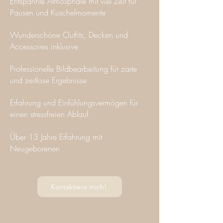
Entspannte Atmosphäre mit viel Zeit für
Pausen und Kuschelmomente
Wunderschöne Outfits, Decken und
Accessoires inklusive
Professionelle Bildbearbeitung für zarte
und zeitlose Ergebnisse
Erfahrung und Einfühlungsvermögen für
einen stressfreien Ablauf
Über 13 Jahre Erfahrung mit
Neugeborenen
Kontaktiere mich!