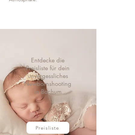
Entdecke die
Preisliste für dein
unvergessliches
Newbornshooting
in Bochum
Preisliste